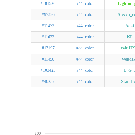
#101526
#44. color
Lightni
#97326
#44. color
Steven_c
#11472
#44. color
Aoki
#11622
#44. color
KL
#13197
#44. color
reltiH2
#11450
#44. color
wepde
#103423
#44. color
L_G_
#40237
#44. color
Star_Fe
200