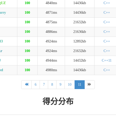
ngUZ
100
4840ms
14436kb
C++
urry
100
4871ms
14436kb
C++
100
4875ms
21632kb
C++
100
4886ms
21636kb
C++
33
100
4924ms
12892kb
C++
kr
100
4924ms
21632kb
C++
J
100
4944ms
14432kb
C++11
el
100
4980ms
14436kb
C++
6
7
8
9
10
11
得分分布