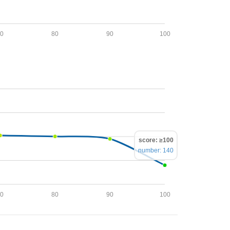
70
80
90
100
score: ≥100
number: 140
70
80
90
100