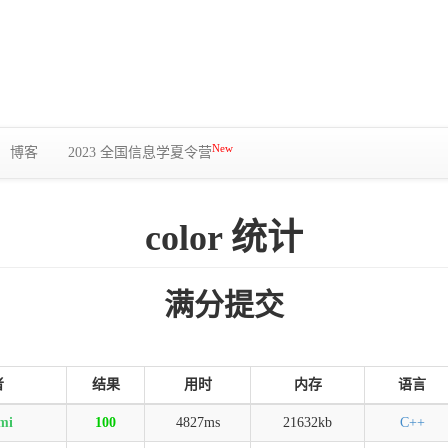
New
博客
2023 全国信息学夏令营
color 统计
满分提交
者
结果
用时
内存
语言
mi
100
4827ms
21632kb
C++