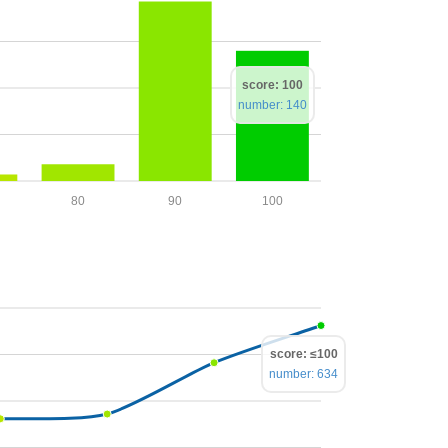
score: 100
number: 140
80
90
100
score: ≤100
number: 634