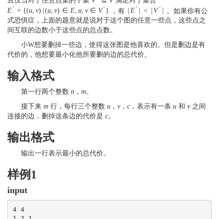
且仅当对于任意点集的子集
V
⊆
V
满足对于集合
′
′
′
′
E
=
{
(
u
,
v
)
|
(
u
,
v
)
∈
E
,
u
,
v
∈
V
}
，有
|
E
|
<
|
V
|
。如果你有公
式恐惧症，上面的题意就是说对于这个图的任意一些点，这些点之
间互联的边数小于这些点的总点数。
小W想要删掉一些边，使得这张图是他喜欢的。但是删边是有
代价的，他想要最小化他所要删的边的总代价。
输入格式
第一行两个整数
n
，
m
。
接下来
m
行，每行三个整数
u
，
v
，
c
，表示有一条
u
和
v
之间
连接的边，删掉这条边的代价是
c
。
输出格式
输出一行表示最小的总代价。
样例1
input
4 4

1 2 1
