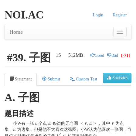
NOI.AC
Login
Register
Home
#39. 子图
1S
512MB
Good
Bad
[
-71
]
Statistics
Statement
Submit
Custom Test
A. 子图
题目描述
小W有一张
n
个点
m
条边的无向图
<
V
,
E
>
，其中
V
为点
集，
E
为边集，但是他不太喜欢这张图。小W认为他喜欢一张图，当
′