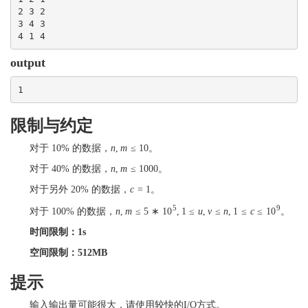
2 3 2

3 4 3

4 1 4
output
1
限制与约定
对于
10
%
的数据，
n
,
m
≤
10
。
对于
40
%
的数据，
n
,
m
≤
1000
。
对于另外
20
%
的数据，
c
=
1
。
5
9
对于
100
%
的数据，
n
,
m
≤
5
∗
10
,
1
≤
u
,
v
≤
n
,
1
≤
c
≤
10
。
时间限制：1s
空间限制：512MB
提示
输入输出量可能很大，请使用较快的I/O方式。