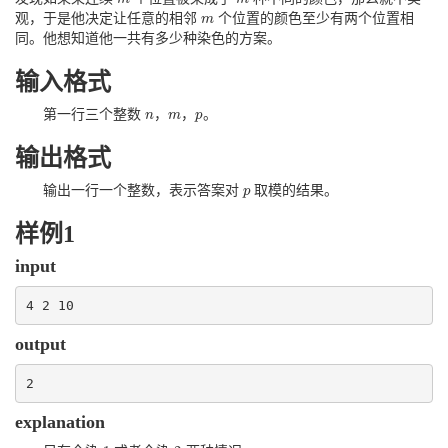
观，于是他决定让任意的相邻
个位置的颜色至少有两个位置相
m
m
同。他想知道他一共有多少种染色的方案。
输入格式
第一行三个整数
，
，
。
n
n
m
m
p
p
输出格式
输出一行一个整数，表示答案对
取模的结果。
p
p
样例1
input
4 2 10
output
2
explanation