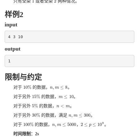
1
2
只有全染
或者全染
两种情况。
1
2
样例2
input
4 3 10
output
1
限制与约定
10
%
,
≤
8
对于
的数据，
。
10
%
n
n
,
m
m
≤
8
15
%
≤
10
对于另外
的数据，
。
15
%
m
m
≤
10
5
%
<
对于另外
的数据，
。
5
%
n
n
<
m
m
30
%
,
≤
300
对于另外
的数据，满足
。
30
%
n
n
,
m
m
≤
300
9
100
%
,
≤
5000
2
≤
≤
10
对于
的数据，
，
。
100
%
n
n
,
m
m
≤
5000
2
≤
p
≤
p
10
9
时间限制：2s