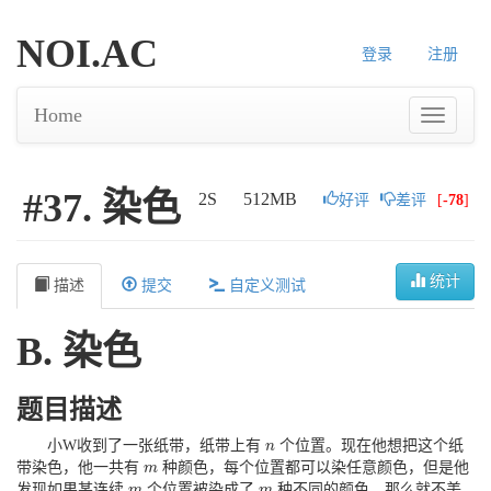
NOI.AC
登录
注册
Home
#37. 染色
2S
512MB
好评
差评
[
-78
]
统计
描述
提交
自定义测试
B. 染色
题目描述
小W收到了一张纸带，纸带上有
个位置。现在他想把这个纸
n
n
带染色，他一共有
种颜色，每个位置都可以染任意颜色，但是他
m
m
发现如果某连续
个位置被染成了
种不同的颜色，那么就不美
m
m
m
m