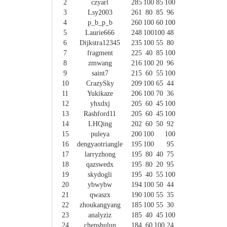
2
czyarl
285
100
85
100
3
Lsy2003
261
80
85
96
4
p_b_p_b
260
100
60
100
5
Laurie666
248
100
100
48
6
Dijkstra12345
235
100
55
80
7
fragment
225
40
85
100
8
zmwang
216
100
20
96
9
saint7
215
60
55
100
10
CrazySky
209
100
65
44
11
Yukikaze
206
100
70
36
12
yhxdxj
205
60
45
100
13
Rashford11
205
60
45
100
14
LHQing
202
60
50
92
15
puleya
200
100
100
16
dengyaotriangle
195
100
95
17
larryzhong
195
80
40
75
18
qazswedx
195
80
20
95
19
skydogli
195
40
55
100
20
ybwybw
194
100
50
44
21
qwaszx
190
100
55
35
22
zhoukangyang
185
100
55
30
23
analyziz
185
40
45
100
24
chenshulun
184
60
100
24