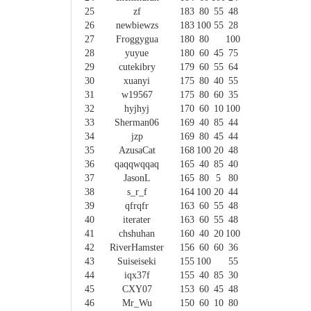
25
zf
183
80
55
48
26
newbiewzs
183
100
55
28
27
Froggygua
180
80
100
28
yuyue
180
60
45
75
29
cutekibry
179
60
55
64
30
xuanyi
175
80
40
55
31
w19567
175
80
60
35
32
hyjhyj
170
60
10
100
33
Sherman06
169
40
85
44
34
jzp
169
80
45
44
35
AzusaCat
168
100
20
48
36
qaqqwqqaq
165
40
85
40
37
JasonL
165
80
5
80
38
s_r_f
164
100
20
44
39
qfrqfr
163
60
55
48
40
iterater
163
60
55
48
41
chshuhan
160
40
20
100
42
RiverHamster
156
60
60
36
43
Suiseiseki
155
100
55
44
iqx37f
155
40
85
30
45
CXY07
153
60
45
48
46
Mr_Wu
150
60
10
80