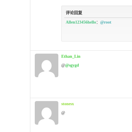
评论回复
Allen123456hello
：
@root
Ethan_Lin
@
@sgygd
stonesx
@