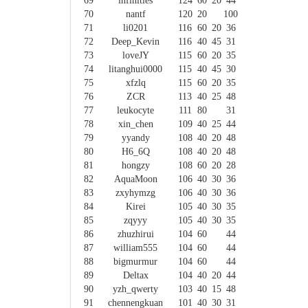
69
infinities
124
60
20
44
70
nantf
120
20
100
71
li0201
116
60
20
36
72
Deep_Kevin
116
40
45
31
73
loveJY
115
60
20
35
74
litanghui0000
115
40
45
30
75
xfzlq
115
60
20
35
76
ZCR
113
40
25
48
77
leukocyte
111
80
31
78
xin_chen
109
40
25
44
79
yyandy
108
40
20
48
80
H6_6Q
108
40
20
48
81
hongzy
108
60
20
28
82
AquaMoon
106
40
30
36
83
zxyhymzg
106
40
30
36
84
Kirei
105
40
30
35
85
zqyyy
105
40
30
35
86
zhuzhirui
104
60
44
87
william555
104
60
44
88
bigmurmur
104
60
44
89
Deltax
104
40
20
44
90
yzh_qwerty
103
40
15
48
91
chennengkuan
101
40
30
31