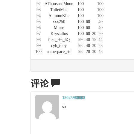
92
AThousandMoon
100
100
93
ToiletMan
100
100
94
AutumnKite
100
100
95
xxx250
100
60
40
96
Minus
100
60
40
97
Krystallos
100
60
20
20
98
fake_H6_6Q
99
40
15
44
99
cyh_toby
98
40
30
28
100
namespace_std
98
20
30
48
评论
18025980008
sb