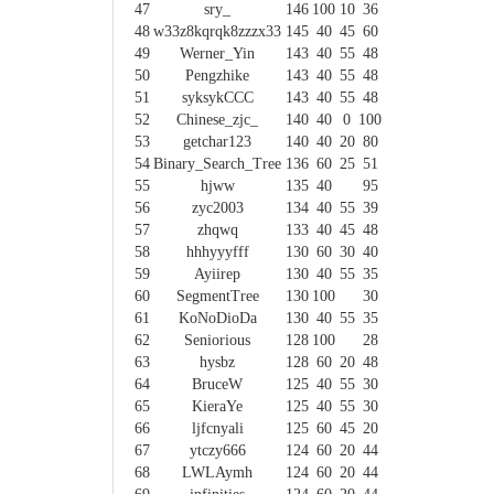
47
sry_
146
100
10
36
48
w33z8kqrqk8zzzx33
145
40
45
60
49
Werner_Yin
143
40
55
48
50
Pengzhike
143
40
55
48
51
syksykCCC
143
40
55
48
52
Chinese_zjc_
140
40
0
100
53
getchar123
140
40
20
80
54
Binary_Search_Tree
136
60
25
51
55
hjww
135
40
95
56
zyc2003
134
40
55
39
57
zhqwq
133
40
45
48
58
hhhyyyfff
130
60
30
40
59
Ayiirep
130
40
55
35
60
SegmentTree
130
100
30
61
KoNoDioDa
130
40
55
35
62
Seniorious
128
100
28
63
hysbz
128
60
20
48
64
BruceW
125
40
55
30
65
KieraYe
125
40
55
30
66
ljfcnyali
125
60
45
20
67
ytczy666
124
60
20
44
68
LWLAymh
124
60
20
44