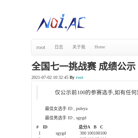
root
日志
关于我
Home
全国七一挑战赛 成绩公示
2021-07-02 10:32:45
By
root
仅公示前100的参赛选手,如有任何异议
最佳女选手 ID , puleya
最佳男选手 ID , sgygd
#
ID
总分
A
B
C
1
sgygd
300
100
100
100