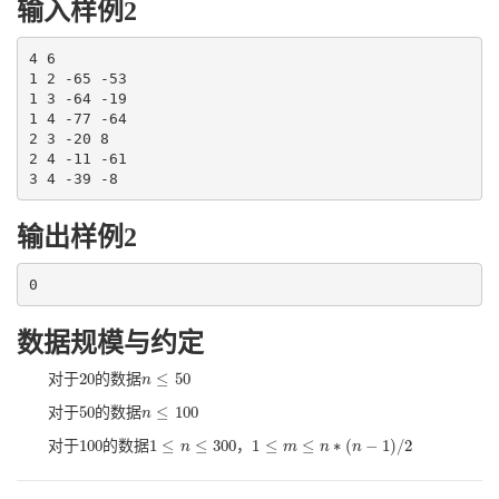
输入样例2
4 6

1 2 -65 -53

1 3 -64 -19

1 4 -77 -64

2 3 -20 8

2 4 -11 -61

3 4 -39 -8
输出样例2
0
数据规模与约定
20
≤
50
对于
的数据
20
n
n
≤
50
50
≤
100
对于
的数据
50
n
n
≤
100
100
1
≤
≤
300
1
≤
≤
∗
(
−
1
)
/
2
对于
的数据
，
100
1
≤
n
≤
n
300
m
n
n
1
≤
m
≤
n
∗
(
n
−
1
)
/
2