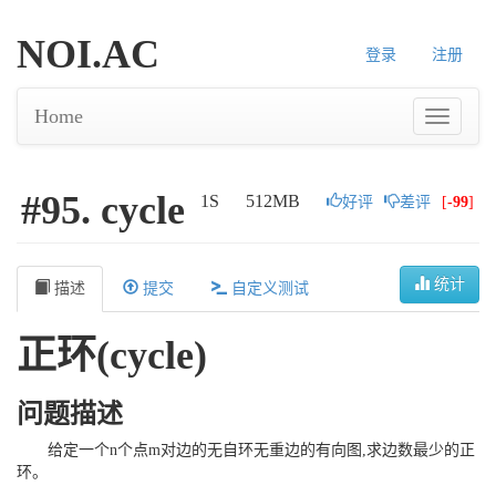
NOI.AC
登录
注册
Home
#95. cycle
1S
512MB
好评
差评
[
-99
]
统计
描述
提交
自定义测试
正环(cycle)
问题描述
给定一个n个点m对边的无自环无重边的有向图,求边数最少的正
环。